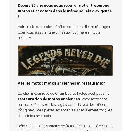
Depuis 20 ans nous nous réparons et entretenons
motos et scooters dans le même soucis d'exigence
!
Votre moto ou scooter bénéficiera des meilleurs réglages
pour vous assurer une utilisation optimale en toute
sécurité.
© 2023 -
Chambourcy Motos 78 - 7bis chemin de la
Forêt - 78240 - Chambourcy -
Garage Motos et Scooters depuis 20 ans à votre
service entre Saint Germain en Laye et Poissy
Achat de motos et scooters - Dépôt vente - Réparation
Atelier moto : motos anciennes et restauration
- Concessionnaire Voge - Concessionnaire
L’atelier mécanique de Chambourcy Motos c’est aussi la
Multimarques
restauration de motos anciennes
. Votre moto sera
remise en état selon les règles de l’art avec des pièces
Un site manufacturé avec passion par
Redwood,
d’origine ou des pièces adaptables spécialement conçues
agence conseil en communication digitale
et choisies avec soin.
Réfection moteur, système de freinage, faisceau électrique,