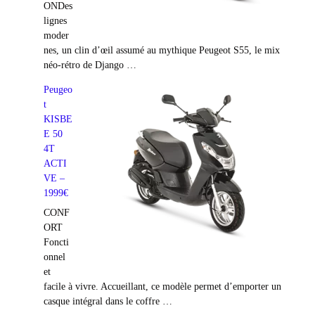
ONDes
lignes
moder
nes, un clin d’œil assumé au mythique Peugeot S55, le mix
néo-rétro de Django …
Peugeo
t
KISBE
E 50
4T
ACTI
VE –
1999€
CONF
ORT
Foncti
onnel
et
facile à vivre. Accueillant, ce modèle permet d’emporter un
casque intégral dans le coffre …