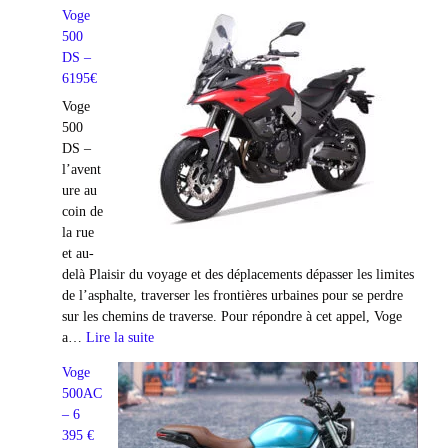
Voge
500
DS –
6195€
Voge
500
DS –
l’avent
ure au
coin de
la rue
et au-
delà Plaisir du voyage et des déplacements dépasser les limites
de l’asphalte, traverser les frontières urbaines pour se perdre
sur les chemins de traverse. Pour répondre à cet appel, Voge
:
a…
Lire la suite
Voge
Voge
500
500AC
DS
– 6
–
395 €
6195€