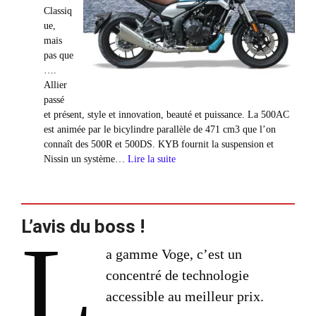
Classiq
ue,
mais
pas que
….
Allier
passé
et présent, style et innovation, beauté et puissance. La 500AC
est animée par le bicylindre parallèle de 471 cm3 que l’on
connaît des 500R et 500DS. KYB fournit la suspension et
:
Nissin un système…
Lire la suite
Voge
500AC
–
6
L’avis du boss !
L
395
€
a gamme Voge, c’est un
concentré de technologie
accessible au meilleur prix.