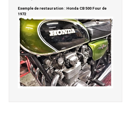
Exemple de restauration : Honda CB 500 Four de
1972
© 2023 -
Chambourcy Motos 78 - 7bis chemin de la
Forêt - 78240 - Chambourcy -
Garage Motos et Scooters depuis 20 ans à votre
service entre Saint Germain en Laye et Poissy
Achat de motos et scooters - Dépôt vente - Réparation
- Concessionnaire Voge - Concessionnaire
Multimarques
Un site manufacturé avec passion par
Redwood,
agence conseil en communication digitale