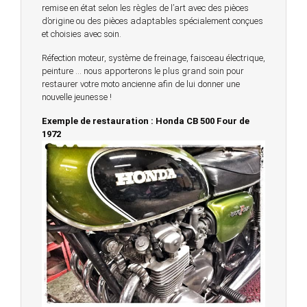
remise en état selon les règles de l’art avec des pièces
d’origine ou des pièces adaptables spécialement conçues
et choisies avec soin.
Réfection moteur, système de freinage, faisceau électrique,
peinture … nous apporterons le plus grand soin pour
restaurer votre moto ancienne afin de lui donner une
nouvelle jeunesse !
Exemple de restauration : Honda CB 500 Four de
1972
© 2023 -
Chambourcy Motos 78 - 7bis chemin de la
Forêt - 78240 - Chambourcy -
Garage Motos et Scooters depuis 20 ans à votre
service entre Saint Germain en Laye et Poissy
Achat de motos et scooters - Dépôt vente - Réparation
- Concessionnaire Voge - Concessionnaire
Multimarques