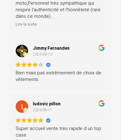
moto,Personnel très sympathique qui
respire l’authenticité et l’honnêteté (rare
dans ce monde)
Merci pour votre professionnalisme, je
Lire la suite
n’hésiterai pas à vous recommander
autour de moi
Jimmy Fernandes
2026-06-13
Bien mais pas extrêmement de choix de
vêtements
ludovic pillon
2026-06-11
Super accueil vente très rapide d un top
case.