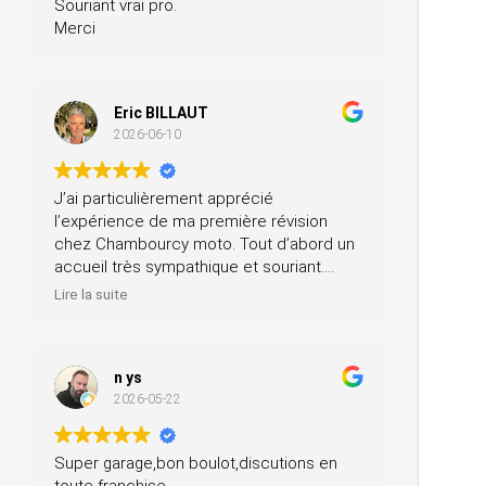
Souriant vrai pro.
Merci
Eric BILLAUT
2026-06-10
J’ai particulièrement apprécié
l’expérience de ma première révision
chez Chambourcy moto. Tout d’abord un
accueil très sympathique et souriant.
Ensuite, ils m’ont prêté une moto pendant
Lire la suite
la journée et ils ont fait la révision ainsi
que le contrôle technique, tout ça pour un
prix très modéré. Je recommande à 200
n ys
%.
2026-05-22
Super garage,bon boulot,discutions en