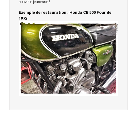
nouvelle jeunesse !
Exemple de restauration : Honda CB 500 Four de
1972
© 2023 -
Chambourcy Motos 78 - 7bis chemin de la
Forêt - 78240 - Chambourcy -
Garage Motos et Scooters depuis 20 ans à votre
service entre Saint Germain en Laye et Poissy
Achat de motos et scooters - Dépôt vente - Réparation
- Concessionnaire Voge - Concessionnaire
Multimarques
Un site manufacturé avec passion par
Redwood,
agence conseil en communication digitale