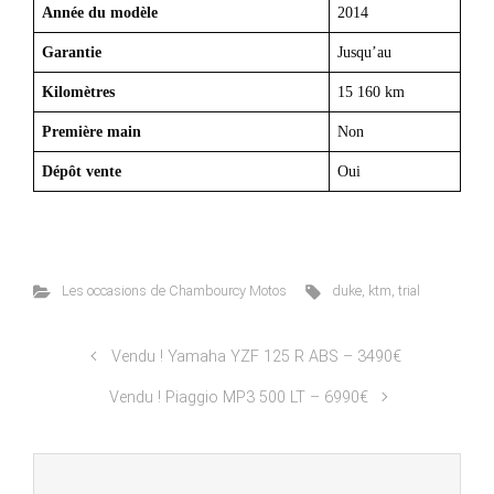
Année du modèle
2014
Garantie
Jusqu’au
Kilomètres
15 160 km
Première main
Non
Dépôt vente
Oui
Les occasions de Chambourcy Motos
duke
,
ktm
,
trial
Vendu ! Yamaha YZF 125 R ABS – 3490€
Vendu ! Piaggio MP3 500 LT – 6990€