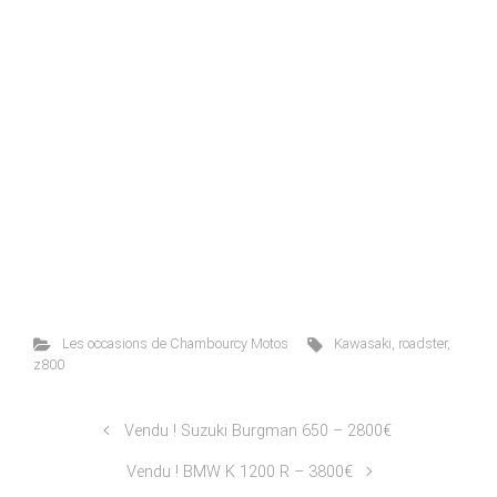
Les occasions de Chambourcy Motos
Kawasaki
,
roadster
,
z800
Vendu ! Suzuki Burgman 650 – 2800€
Vendu ! BMW K 1200 R – 3800€