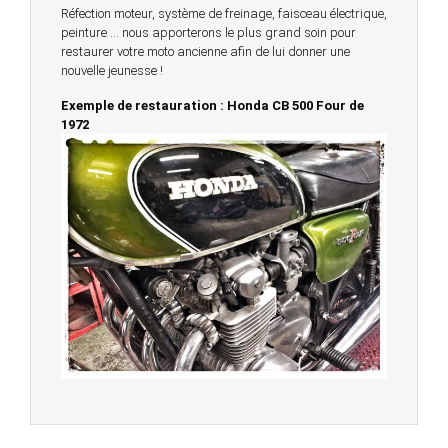
Réfection moteur, système de freinage, faisceau électrique,
peinture … nous apporterons le plus grand soin pour
restaurer votre moto ancienne afin de lui donner une
nouvelle jeunesse !
Exemple de restauration : Honda CB 500 Four de
1972
© 2023 -
Chambourcy Motos 78 - 7bis chemin de la
Forêt - 78240 - Chambourcy -
Garage Motos et Scooters depuis 20 ans à votre
service entre Saint Germain en Laye et Poissy
Achat de motos et scooters - Dépôt vente - Réparation
- Concessionnaire Voge - Concessionnaire
Multimarques
Un site manufacturé avec passion par
Redwood,
agence conseil en communication digitale