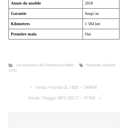
Année du modèle
2018
Garantie
Jusqu’au
Kilomètres
1 584 km
Première main
Oui
Les occasions de Chambourcy Motos
Kawasaki
,
roadster
,
z650
Vendu ! Honda GL 1800 – 24990€
Vendu ! Piaggio MP3 300 LT – 4790€