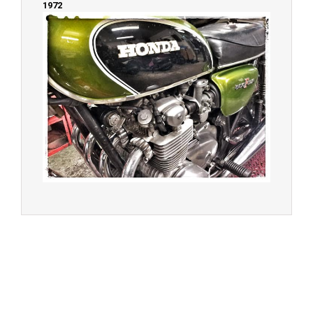
1972
© 2023 -
Chambourcy Motos 78 - 7bis chemin de la
Forêt - 78240 - Chambourcy -
Garage Motos et Scooters depuis 20 ans à votre
service entre Saint Germain en Laye et Poissy
Achat de motos et scooters - Dépôt vente - Réparation
- Concessionnaire Voge - Concessionnaire
Multimarques
Un site manufacturé avec passion par
Redwood,
agence conseil en communication digitale