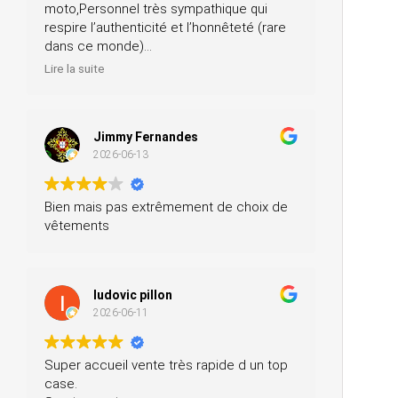
moto,Personnel très sympathique qui
respire l’authenticité et l’honnêteté (rare
dans ce monde)
Merci pour votre professionnalisme, je
Lire la suite
n’hésiterai pas à vous recommander
autour de moi
Jimmy Fernandes
2026-06-13
Bien mais pas extrêmement de choix de
vêtements
ludovic pillon
2026-06-11
Super accueil vente très rapide d un top
case.