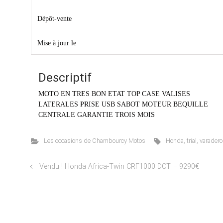
Dépôt-vente
Mise à jour le
Descriptif
MOTO EN TRES BON ETAT TOP CASE VALISES
LATERALES PRISE USB SABOT MOTEUR BEQUILLE
CENTRALE GARANTIE TROIS MOIS
Les occasions de Chambourcy Motos
Honda
,
trial
,
varadero
Vendu ! Honda Africa-Twin CRF1000 DCT – 9290€