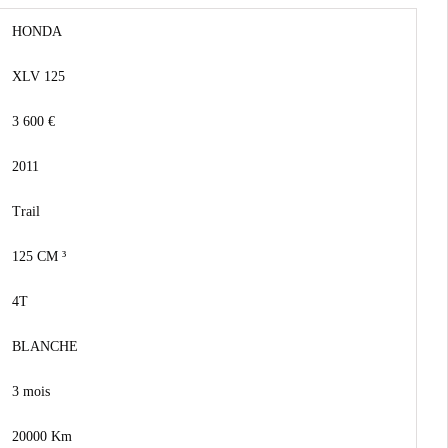
HONDA
XLV 125
3 600 €
2011
Trail
125 CM ³
4T
BLANCHE
3 mois
20000 Km