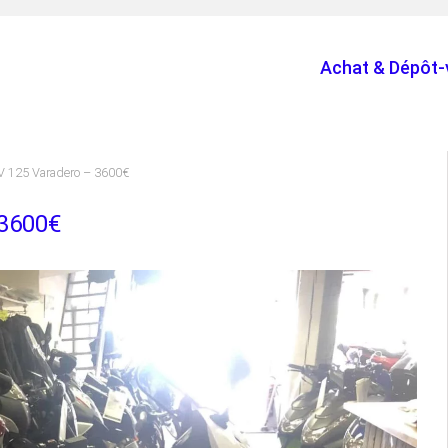
Achat & Dépôt-
V 125 Varadero – 3600€
 3600€