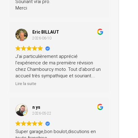
Souriant vrai pro.
Merci
Eric BILLAUT
2026-06-10
J’ai particulièrement apprécié
l’expérience de ma première révision
chez Chambourcy moto. Tout d’abord un
accueil très sympathique et souriant.
Ensuite, ils m’ont prêté une moto pendant
Lire la suite
la journée et ils ont fait la révision ainsi
que le contrôle technique, tout ça pour un
prix très modéré. Je recommande à 200
n ys
%.
2026-05-22
Super garage,bon boulot,discutions en