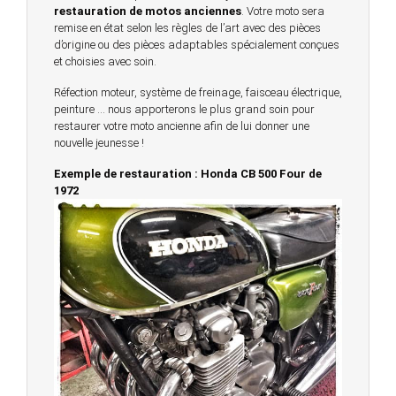
restauration de motos anciennes
. Votre moto sera
remise en état selon les règles de l’art avec des pièces
d’origine ou des pièces adaptables spécialement conçues
et choisies avec soin.
Réfection moteur, système de freinage, faisceau électrique,
peinture … nous apporterons le plus grand soin pour
restaurer votre moto ancienne afin de lui donner une
nouvelle jeunesse !
Exemple de restauration : Honda CB 500 Four de
1972
© 2023 -
Chambourcy Motos 78 - 7bis chemin de la
Forêt - 78240 - Chambourcy -
Garage Motos et Scooters depuis 20 ans à votre
service entre Saint Germain en Laye et Poissy
Achat de motos et scooters - Dépôt vente - Réparation
- Concessionnaire Voge - Concessionnaire