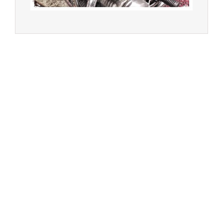
Multimarques
Un site manufacturé avec passion par
Redwood,
agence conseil en communication digitale