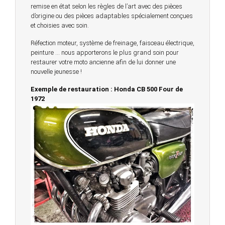
remise en état selon les règles de l’art avec des pièces
d’origine ou des pièces adaptables spécialement conçues
et choisies avec soin.
Réfection moteur, système de freinage, faisceau électrique,
peinture … nous apporterons le plus grand soin pour
restaurer votre moto ancienne afin de lui donner une
nouvelle jeunesse !
Exemple de restauration : Honda CB 500 Four de
1972
© 2023 -
Chambourcy Motos 78 - 7bis chemin de la
Forêt - 78240 - Chambourcy -
Garage Motos et Scooters depuis 20 ans à votre
service entre Saint Germain en Laye et Poissy
Achat de motos et scooters - Dépôt vente - Réparation
- Concessionnaire Voge - Concessionnaire
Multimarques