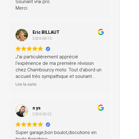
Souriant vrai pro.
Merci
Eric BILLAUT
2026-06-10
J’ai particulièrement apprécié
l’expérience de ma première révision
chez Chambourcy moto. Tout d’abord un
accueil très sympathique et souriant.
Ensuite, ils m’ont prêté une moto pendant
Lire la suite
la journée et ils ont fait la révision ainsi
que le contrôle technique, tout ça pour un
prix très modéré. Je recommande à 200
n ys
%.
2026-05-22
Super garage,bon boulot,discutions en