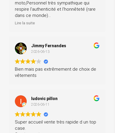
moto,Personnel très sympathique qui
respire l’authenticité et l’honnêteté (rare
dans ce monde)
Merci pour votre professionnalisme, je
Lire la suite
n’hésiterai pas à vous recommander
autour de moi
Jimmy Fernandes
2026-06-13
Bien mais pas extrêmement de choix de
vêtements
ludovic pillon
2026-06-11
Super accueil vente très rapide d un top
case.