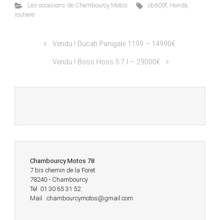
Les occasions de Chambourcy Motos
cb600f
,
Honda
,
routiere
Vendu ! Ducati Panigale 1199 – 14990€
Vendu ! Boss Hoss 5.7 l – 29000€
Chambourcy Motos 78
7 bis chemin de la Foret
78240 - Chambourcy
Tel 01 30 65 31 52
Mail : chambourcymotos@gmail.com