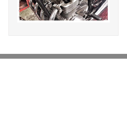
Achat de motos et scooters - Dépôt vente - Réparation
- Concessionnaire Voge - Concessionnaire
Multimarques
Un site manufacturé avec passion par
Redwood,
agence conseil en communication digitale