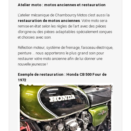
Atelier moto : motos anciennes et restauration
L’atelier mécanique de Chambourcy Motos c’est aussi la
restauration de motos anciennes
. Votre moto sera
remise en état selon les règles de l’art avec des pièces
d’origine ou des pièces adaptables spécialement conçues
et choisies avec soin.
Réfection moteur, système de freinage, faisceau électrique,
peinture … nous apporterons le plus grand soin pour
restaurer votre moto ancienne afin de lui donner une
nouvelle jeunesse !
Exemple de restauration : Honda CB 500 Four de
1972
© 2023 -
Chambourcy Motos 78 - 7bis chemin de la
Forêt - 78240 - Chambourcy -
Garage Motos et Scooters depuis 20 ans à votre
service entre Saint Germain en Laye et Poissy