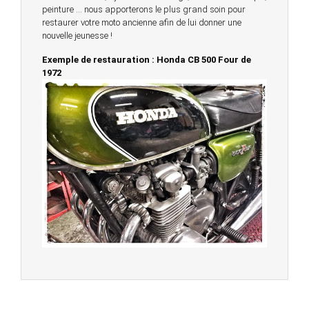
peinture … nous apporterons le plus grand soin pour
restaurer votre moto ancienne afin de lui donner une
nouvelle jeunesse !
Exemple de restauration : Honda CB 500 Four de
1972
© 2023 -
Chambourcy Motos 78 - 7bis chemin de la
Forêt - 78240 - Chambourcy -
Garage Motos et Scooters depuis 20 ans à votre
service entre Saint Germain en Laye et Poissy
Achat de motos et scooters - Dépôt vente - Réparation
- Concessionnaire Voge - Concessionnaire
Multimarques
Un site manufacturé avec passion par
Redwood,
agence conseil en communication digitale