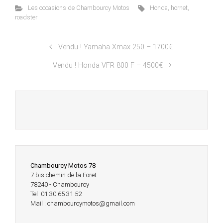
Les occasions de Chambourcy Motos
Honda
,
hornet
,
roadster
Vendu ! Yamaha Xmax 250 – 1700€
Vendu ! Honda VFR 800 F – 4500€
Chambourcy Motos 78
7 bis chemin de la Foret
78240 - Chambourcy
Tel 01 30 65 31 52
Mail : chambourcymotos@gmail.com