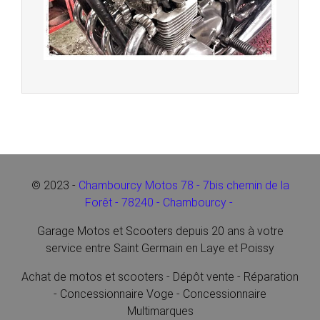
© 2023 -
Chambourcy Motos 78 - 7bis chemin de la
Forêt - 78240 - Chambourcy -
Garage Motos et Scooters depuis 20 ans à votre
service entre Saint Germain en Laye et Poissy
Achat de motos et scooters - Dépôt vente - Réparation
- Concessionnaire Voge - Concessionnaire
Multimarques