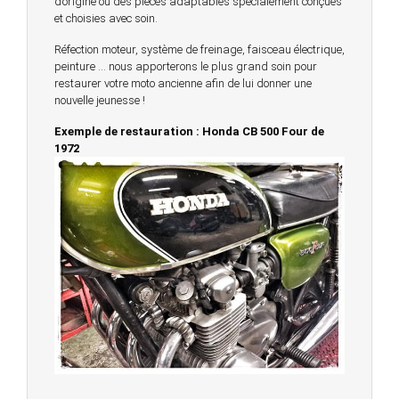
d’origine ou des pièces adaptables spécialement conçues
et choisies avec soin.
Réfection moteur, système de freinage, faisceau électrique,
peinture … nous apporterons le plus grand soin pour
restaurer votre moto ancienne afin de lui donner une
nouvelle jeunesse !
Exemple de restauration : Honda CB 500 Four de
1972
© 2023 -
Chambourcy Motos 78 - 7bis chemin de la
Forêt - 78240 - Chambourcy -
Garage Motos et Scooters depuis 20 ans à votre
service entre Saint Germain en Laye et Poissy
Achat de motos et scooters - Dépôt vente - Réparation
- Concessionnaire Voge - Concessionnaire
Multimarques
Un site manufacturé avec passion par
Redwood,