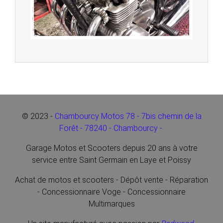
© 2023 -
Chambourcy Motos 78 - 7bis chemin de la
Forêt - 78240 - Chambourcy -
Garage Motos et Scooters depuis 20 ans à votre
service entre Saint Germain en Laye et Poissy
Achat de motos et scooters - Dépôt vente - Réparation
- Concessionnaire Voge - Concessionnaire
Multimarques