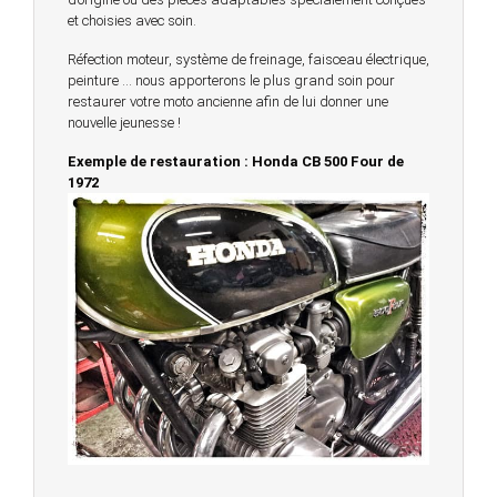
et choisies avec soin.
Réfection moteur, système de freinage, faisceau électrique,
peinture … nous apporterons le plus grand soin pour
restaurer votre moto ancienne afin de lui donner une
nouvelle jeunesse !
Exemple de restauration : Honda CB 500 Four de
1972
© 2023 -
Chambourcy Motos 78 - 7bis chemin de la
Forêt - 78240 - Chambourcy -
Garage Motos et Scooters depuis 20 ans à votre
service entre Saint Germain en Laye et Poissy
Achat de motos et scooters - Dépôt vente - Réparation
- Concessionnaire Voge - Concessionnaire
Multimarques
Un site manufacturé avec passion par
Redwood,