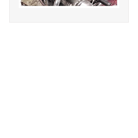
Multimarques
Un site manufacturé avec passion par
Redwood,
agence conseil en communication digitale