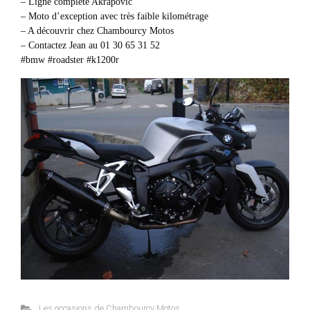
– Ligne complète Akrapovic
– Moto d’exception avec très faible kilométrage
– A découvrir chez Chambourcy Motos
– Contactez Jean au 01 30 65 31 52
#bmw #roadster #k1200r
Les occasions de Chambourcy Motos