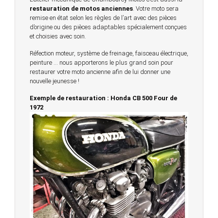
restauration de motos anciennes
. Votre moto sera
remise en état selon les règles de l’art avec des pièces
d’origine ou des pièces adaptables spécialement conçues
et choisies avec soin.
Réfection moteur, système de freinage, faisceau électrique,
peinture … nous apporterons le plus grand soin pour
restaurer votre moto ancienne afin de lui donner une
nouvelle jeunesse !
Exemple de restauration : Honda CB 500 Four de
1972
© 2023 -
Chambourcy Motos 78 - 7bis chemin de la
Forêt - 78240 - Chambourcy -
Garage Motos et Scooters depuis 20 ans à votre
service entre Saint Germain en Laye et Poissy
Achat de motos et scooters - Dépôt vente - Réparation
- Concessionnaire Voge - Concessionnaire