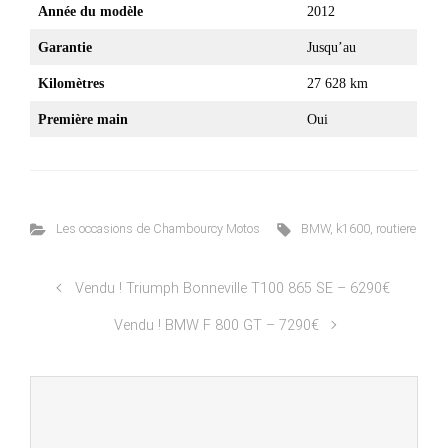
Année du modèle
2012
Garantie
Jusqu’au
Kilomètres
27 628 km
Première main
Oui
Les occasions de Chambourcy Motos
BMW
,
k1600
,
routiere
Vendu ! Triumph Bonneville T100 865 SE – 6290€
Vendu ! BMW F 800 GT – 7290€