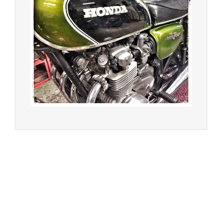
© 2023 -
Chambourcy Motos 78 - 7bis chemin de la
Forêt - 78240 - Chambourcy -
Garage Motos et Scooters depuis 20 ans à votre
service entre Saint Germain en Laye et Poissy
Achat de motos et scooters - Dépôt vente - Réparation
- Concessionnaire Voge - Concessionnaire
Multimarques
Un site manufacturé avec passion par
Redwood,
agence conseil en communication digitale