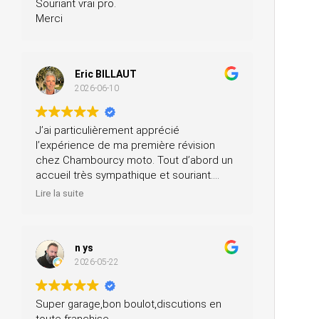
Souriant vrai pro.
Merci
Eric BILLAUT
2026-06-10
J’ai particulièrement apprécié
l’expérience de ma première révision
chez Chambourcy moto. Tout d’abord un
accueil très sympathique et souriant.
Ensuite, ils m’ont prêté une moto pendant
Lire la suite
la journée et ils ont fait la révision ainsi
que le contrôle technique, tout ça pour un
prix très modéré. Je recommande à 200
n ys
%.
2026-05-22
Super garage,bon boulot,discutions en