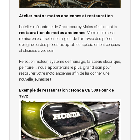
Atelier moto : motos anciennes et restauration
L’atelier mécanique de Chambourcy Motos c’est aussi la
restauration de motos anciennes
. Votre moto sera
remise en état selon les règles de l’art avec des pièces
d’origine ou des pièces adaptables spécialement conçues
et choisies avec soin.
Réfection moteur, système de freinage, faisceau électrique,
peinture … nous apporterons le plus grand soin pour
restaurer votre moto ancienne afin de lui donner une
nouvelle jeunesse !
Exemple de restauration : Honda CB 500 Four de
1972
© 2023 -
Chambourcy Motos 78 - 7bis chemin de la
Forêt - 78240 - Chambourcy -
Garage Motos et Scooters depuis 20 ans à votre