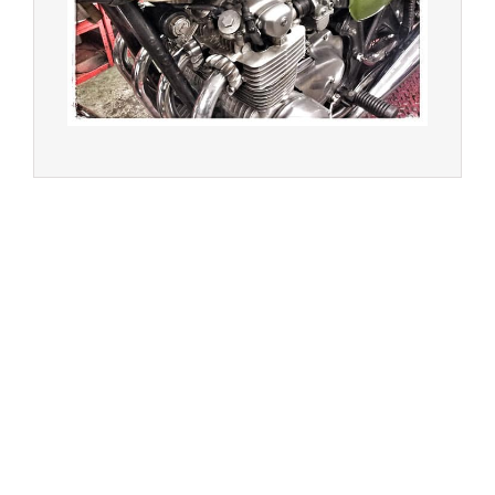
service entre Saint Germain en Laye et Poissy
Achat de motos et scooters - Dépôt vente - Réparation
- Concessionnaire Voge - Concessionnaire
Multimarques
Un site manufacturé avec passion par
Redwood,
agence conseil en communication digitale