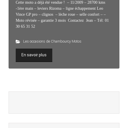
Cette moto a déjà été vendue ! – 11/2009 – 28700 kms
-1ère main – leviers Rizoma – ligne échappement Leo
Vince GP pro – clignos – lèche roue – selle confort – –
Moto révisée – garantie 3 mois Contactez Jean – Tél: 01
30 65 31 52
Les occasions de Chambourcy Motos
En savoir plus