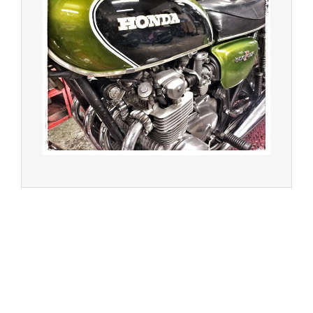
© 2023 -
Chambourcy Motos 78 - 7bis chemin de la
Forêt - 78240 - Chambourcy -
Garage Motos et Scooters depuis 20 ans à votre
service entre Saint Germain en Laye et Poissy
Achat de motos et scooters - Dépôt vente - Réparation
- Concessionnaire Voge - Concessionnaire
Multimarques
Un site manufacturé avec passion par
Redwood,
agence conseil en communication digitale