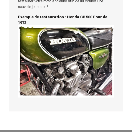
restaurer votre moto ancienne afin de lui donner une
nouvelle jeunesse !
Exemple de restauration : Honda CB 500 Four de
1972
© 2023 -
Chambourcy Motos 78 - 7bis chemin de la
Forêt - 78240 - Chambourcy -
Garage Motos et Scooters depuis 20 ans à votre
service entre Saint Germain en Laye et Poissy
Achat de motos et scooters - Dépôt vente - Réparation
- Concessionnaire Voge - Concessionnaire
Multimarques
Un site manufacturé avec passion par
Redwood,
agence conseil en communication digitale